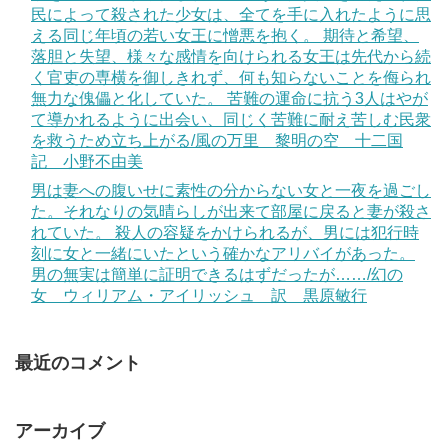
民によって殺された少女は、全てを手に入れたように思
える同じ年頃の若い女王に憎悪を抱く。 期待と希望、
落胆と失望、様々な感情を向けられる女王は先代から続
く官吏の専横を御しきれず、何も知らないことを侮られ
無力な傀儡と化していた。 苦難の運命に抗う3人はやが
て導かれるように出会い、同じく苦難に耐え苦しむ民衆
を救うため立ち上がる/風の万里 黎明の空 十二国
記 小野不由美
男は妻への腹いせに素性の分からない女と一夜を過ごし
た。それなりの気晴らしが出来て部屋に戻ると妻が殺さ
れていた。 殺人の容疑をかけられるが、男には犯行時
刻に女と一緒にいたという確かなアリバイがあった。
男の無実は簡単に証明できるはずだったが……/幻の
女 ウィリアム・アイリッシュ 訳 黒原敏行
最近のコメント
アーカイブ