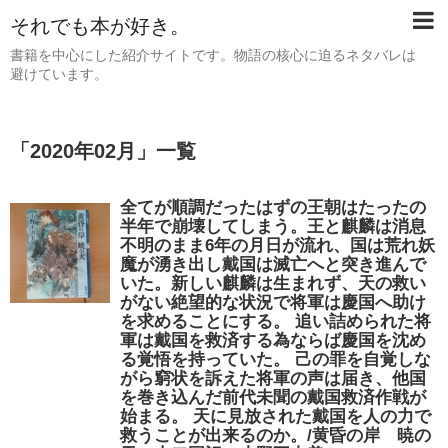
それでも本が好き。
書籍を中心にした紹介サイトです。物語の核心に迫るネタバレは
避けています。
「
2020年02月
」
一覧
全てが順調だったはずの王朝はたったの
半年で崩壊してしまう。王と麒麟は消息
不明のまま6年の月日が流れ、国は荒れ妖
魔が湧き出し戴国は滅亡へと突き進んで
いた。新しい麒麟は生まれず、天の救い
がない絶望的な状況で将軍は慶国へ助け
を求めることにする。 追い詰められた将
軍は戴国を救済する為ならば慶国を沈め
る覚悟を持っていた。 己の罪を自覚しな
がら窮状を訴えた将軍の声は届き、他国
を巻き込んだ前代未聞の戴国救済作戦が
始まる。 天に見放された戴国を人の力で
救うことが出来るのか。/黄昏の岸 暁の