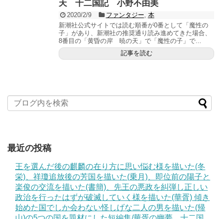
天 十二国記 小野不由美
2020/2/9
ファンタジー
,
本
新潮社公式サイトでは読む順番が0番として「魔性の
子」があり、新潮社の推奨通り読み進めてきた場合、
8番目の「黄昏の岸 暁の天」で「魔性の子」で...
記事を読む
最近の投稿
王を選んだ後の麒麟の在り方に思い悩む様を描いた(冬
栄)、祥瓊追放後の芳国を描いた(乗月)、即位前の陽子と
楽俊の交流を描いた(書簡)、先王の悪政を糾弾し正しい
政治を行ったはずが破滅していく様を描いた(華胥) 傾き
始めた国でしか会わない怪しげな二人の男を描いた(帰
山)の5つの国を題材にした短編集/華胥の幽夢 十二国