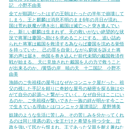
記 小野不由美
全てが順調だったはずの王朝はたったの半年で崩壊して
しまう。王と麒麟は消息不明のまま6年の月日が流れ、
国は荒れ妖魔が湧き出し戴国は滅亡へと突き進んでい
た。新しい麒麟は生まれず、天の救いがない絶望的な状
況で将軍は慶国へ助けを求めることにする。 追い詰め
られた将軍は戴国を救済する為ならば慶国を沈める覚悟
を持っていた。 己の罪を自覚しながら窮状を訴えた将
軍の声は届き、他国を巻き込んだ前代未聞の戴国救済作
戦が始まる。 天に見放された戴国を人の力で救うこと
が出来るのか。/黄昏の岸 暁の天 十二国記 小野不
由美
漁師のご先祖様の屋号はなぜかコンニャク屋だった。祖
父の残した手記を頼りに奇妙な屋号の秘密を探る旅はや
がて自分の起源へと繋がっていく。なぜ自分はここにい
るのか。ご先祖様が繋いできた一族の絆が明かす今ここ
で生きている理由とは/コンニャク屋漂流記 星野博美
奴隷のような生活に苦しみ、その苦しみを分かってくれ
るのは同じ境遇の若い女王だけと希望を持つ少女。 圧
政を強いて民から恨まれ、王であった父親を耐え兼ねた